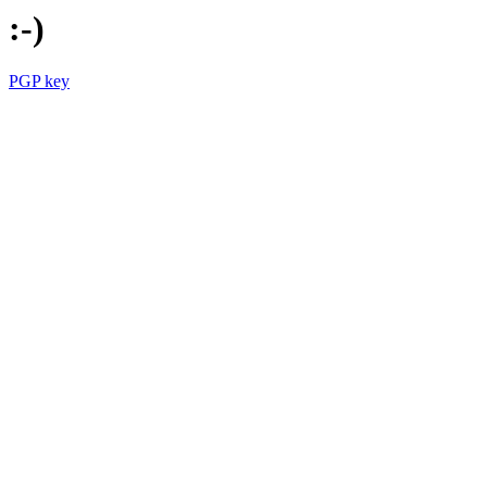
:-)
PGP key